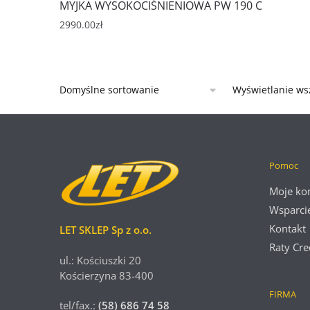
MYJKA WYSOKOCIŚNIENIOWA PW 190 C
2990.00
zł
Wyświetlanie ws
Pomoc
Moje ko
Wsparci
Kontakt
LET SKLEP Sp z o.o.
Raty Cre
ul.: Kościuszki 20
Kościerzyna 83-400
FIRMA
tel/fax.:
(58) 686 74 58