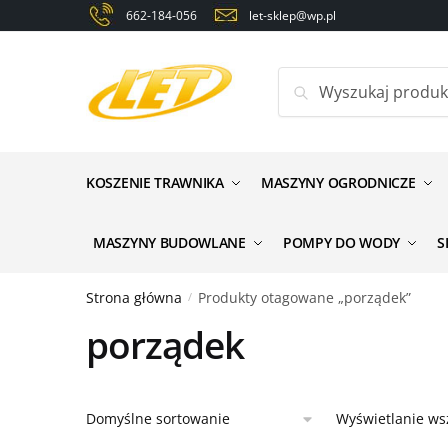
Skip
Skip
662-184-056
let-sklep@wp.pl
to
to
navigation
content
Szukaj:
KOSZENIE TRAWNIKA
MASZYNY OGRODNICZE
MASZYNY BUDOWLANE
POMPY DO WODY
S
Strona główna
Produkty otagowane „porządek”
/
porządek
Wyświetlanie ws