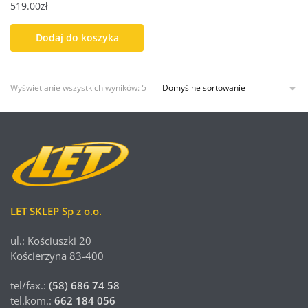
519.00
zł
Dodaj do koszyka
Wyświetlanie wszystkich wyników: 5
LET SKLEP Sp z o.o.
ul.: Kościuszki 20
Kościerzyna 83-400
tel/fax.:
(58) 686 74 58
tel.kom.:
662 184 056