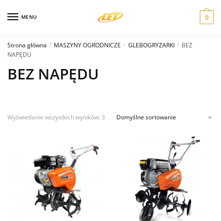
Skip
Skip
to
to
MENU
0
navigation
content
Strona główna
MASZYNY OGRODNICZE
GLEBOGRYZARKI
BEZ
/
/
/
NAPĘDU
BEZ NAPĘDU
Wyświetlanie wszystkich wyników: 3