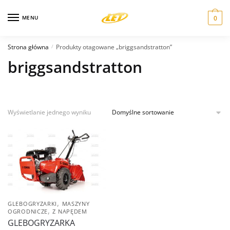
Skip
Skip
to
to
MENU
0
navigation
content
Strona główna
Produkty otagowane „briggsandstratton”
/
briggsandstratton
Wyświetlanie jednego wyniku
,
GLEBOGRYZARKI
MASZYNY
,
OGRODNICZE
Z NAPĘDEM
GLEBOGRYZARKA