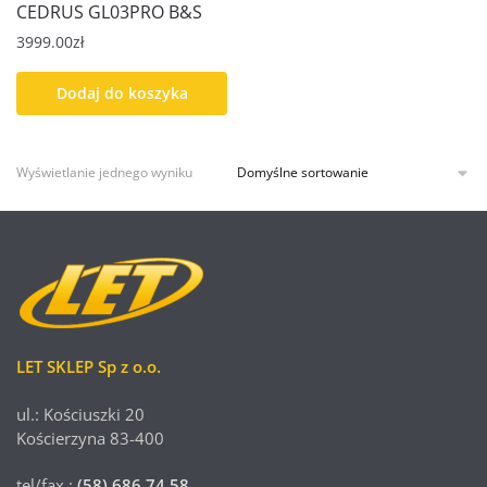
CEDRUS GL03PRO B&S
3999.00
zł
Dodaj do koszyka
Wyświetlanie jednego wyniku
LET SKLEP Sp z o.o.
ul.: Kościuszki 20
Kościerzyna 83-400
tel/fax.:
(58) 686 74 58