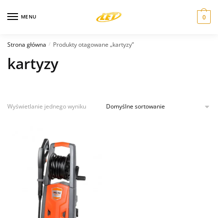
Skip
Skip
to
to
MENU
0
navigation
content
Strona główna
Produkty otagowane „kartyzy”
/
kartyzy
Wyświetlanie jednego wyniku