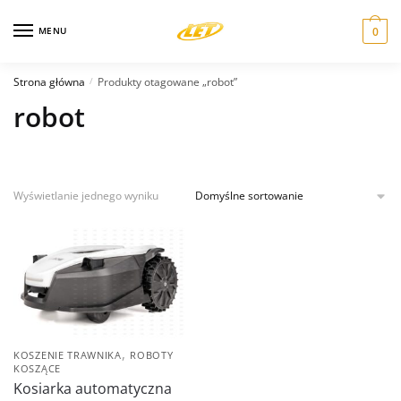
Skip
Skip
to
to
MENU
0
navigation
content
Strona główna
Produkty otagowane „robot”
/
robot
Wyświetlanie jednego wyniku
,
KOSZENIE TRAWNIKA
ROBOTY
KOSZĄCE
Kosiarka automatyczna