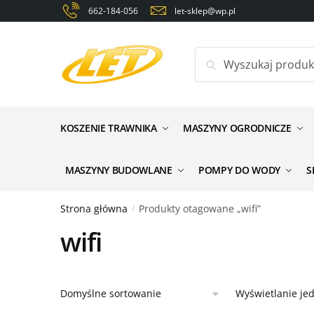
Skip
Skip
662-184-056
let-sklep@wp.pl
to
to
navigation
content
Szukaj:
KOSZENIE TRAWNIKA
MASZYNY OGRODNICZE
MASZYNY BUDOWLANE
POMPY DO WODY
S
Strona główna
Produkty otagowane „wifi”
/
wifi
Wyświetlanie je