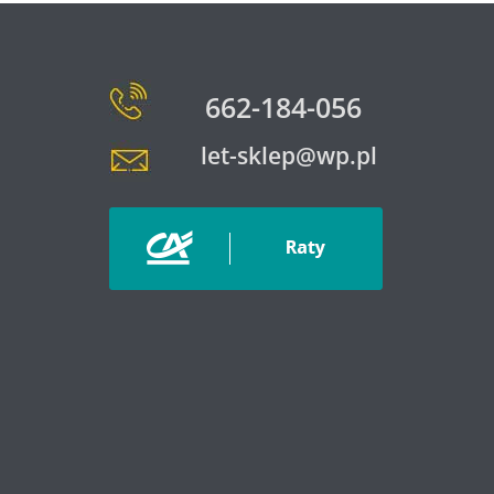
662-184-056
let-sklep@wp.pl