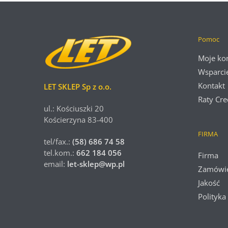
Pomoc
Moje ko
Wsparci
Kontakt
LET SKLEP Sp z o.o.
Raty Cre
ul.: Kościuszki 20
Kościerzyna 83-400
FIRMA
tel/fax.:
(58) 686 74 58
tel.kom.:
662 184 056
Firma
email:
let-sklep@wp.pl
Zamówi
Jakość
Polityka