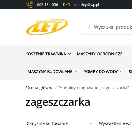
Skip
Skip
662-184-056
let-sklep@wp.pl
to
to
navigation
content
Szukaj:
KOSZENIE TRAWNIKA
MASZYNY OGRODNICZE
MASZYNY BUDOWLANE
POMPY DO WODY
S
Strona główna
Produkty otagowane „zageszczarka”
/
zageszczarka
Wyświetlanie ws