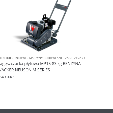
,
,
EDNOKIERUNKOWE
MASZYNY BUDOWLANE
ZAGĘSZCZARKI
agęszczarka płytowa MP15-83 kg BENZYNA
WACKER NEUSON M-SERIES
549.00
zł