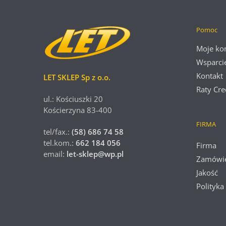
Pomoc
Moje ko
Wsparci
Kontakt
LET SKLEP Sp z o.o.
Raty Cre
ul.: Kościuszki 20
Kościerzyna 83-400
FIRMA
tel/fax.:
(58) 686 74 58
tel.kom.:
662 184 056
Firma
email:
let-sklep@wp.pl
Zamówi
Jakość
Polityka