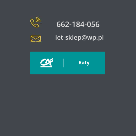
662-184-056
let-sklep@wp.pl