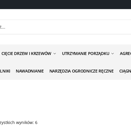
CIĘCIE DRZEW I KRZEWÓW
UTRZYMANIE PORZĄDKU
AGRE
ILNIKI
NAWADNIANIE
NARZĘDZIA OGRODNICZE RĘCZNE
CIĄG
zystkich wyników: 6