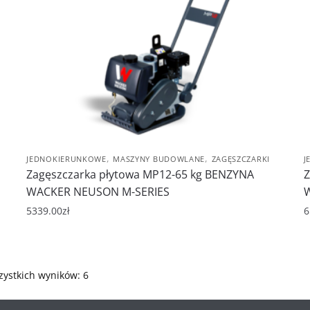
,
,
JEDNOKIERUNKOWE
MASZYNY BUDOWLANE
ZAGĘSZCZARKI
J
Zagęszczarka płytowa MP12-65 kg BENZYNA
Z
WACKER NEUSON M-SERIES
5339.00
zł
6
zystkich wyników: 6