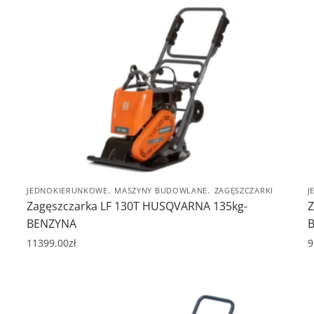
,
,
JEDNOKIERUNKOWE
MASZYNY BUDOWLANE
ZAGĘSZCZARKI
J
Zagęszczarka LF 130T HUSQVARNA 135kg-
Z
BENZYNA
11399.00
zł
9