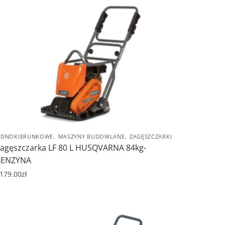
,
,
EDNOKIERUNKOWE
MASZYNY BUDOWLANE
ZAGĘSZCZARKI
agęszczarka LF 80 L HUSQVARNA 84kg-
BENZYNA
179.00
zł