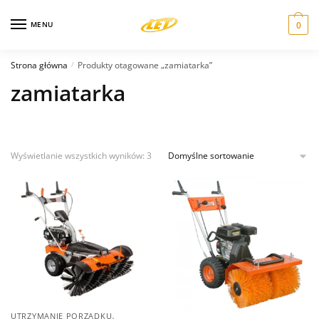
Skip
Skip
to
to
MENU
0
navigation
content
Strona główna
Produkty otagowane „zamiatarka”
/
zamiatarka
Wyświetlanie wszystkich wyników: 3
,
UTRZYMANIE PORZĄDKU