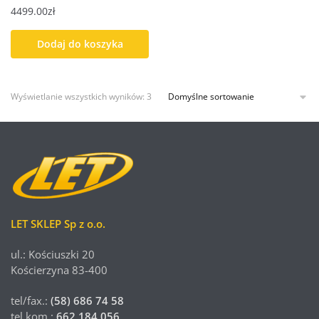
4499.00
zł
Dodaj do koszyka
Wyświetlanie wszystkich wyników: 3
LET SKLEP Sp z o.o.
ul.: Kościuszki 20
Kościerzyna 83-400
tel/fax.:
(58) 686 74 58
tel.kom.:
662 184 056