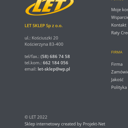
Moje ko
Wsparci
Kontakt
LET SKLEP Sp z o.o.
Raty Cre
ul.: Kościuszki 20
Kościerzyna 83-400
FIRMA
tel/fax.:
(58) 686 74 58
tel.kom.:
662 184 056
Firma
email:
let-sklep@wp.pl
Zamówi
Jakość
Polityka
© LET 2022
Sklep internetowy created by Projekt-Net