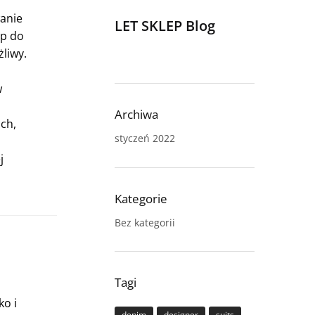
anie
LET SKLEP Blog
ęp do
liwy.
w
Archiwa
ch,
styczeń 2022
j
Kategorie
Bez kategorii
Tagi
ko i
denim
designer
suits