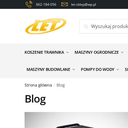
Skip
Skip
662-184-056
let-sklep@wp.pl
to
to
navigation
content
Szukaj:
KOSZENIE TRAWNIKA
MASZYNY OGRODNICZE
MASZYNY BUDOWLANE
POMPY DO WODY
S
Strona główna
Blog
/
Blog