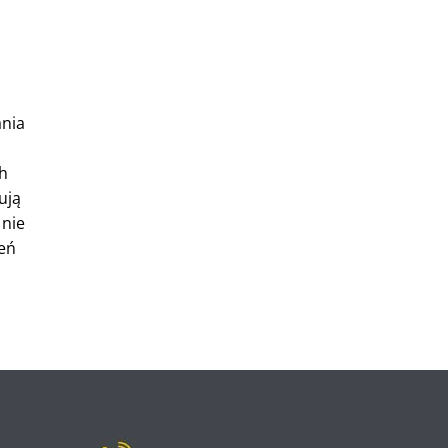
ania
h
ują
 nie
zeń