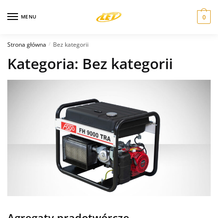
Skip
Skip
to
to
MENU
0
navigation
content
Strona główna
Bez kategorii
/
Kategoria:
Bez kategorii
Agregaty prądotwórcze