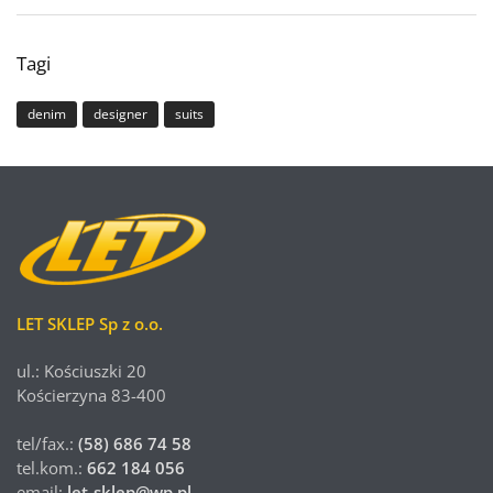
Tagi
denim
designer
suits
LET SKLEP Sp z o.o.
ul.: Kościuszki 20
Kościerzyna 83-400
tel/fax.:
(58) 686 74 58
tel.kom.:
662 184 056
email:
let-sklep@wp.pl