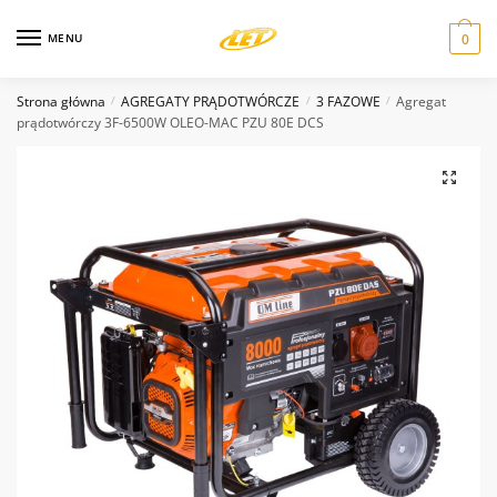
Skip
Skip
to
to
MENU
0
Nazwa
*
navigation
content
Strona główna
AGREGATY PRĄDOTWÓRCZE
3 FAZOWE
Agregat
/
/
/
prądotwórczy 3F-6500W OLEO-MAC PZU 80E DCS
Email
*
Wiadomość
*
Wyślij