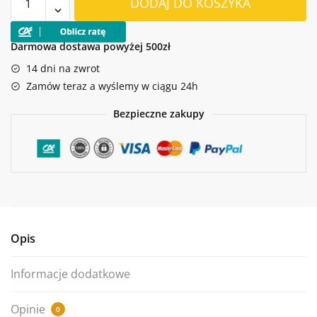
DODAJ DO KOSZYKA
Agregat
prądotwórczy
3F-
Darmowa dostawa powyżej 500zł
6500W
14 dni na zwrot
OLEO-
Zamów teraz a wyślemy w ciągu 24h
MAC
PZU
Bezpieczne zakupy
80E
DCS
Opis
Informacje dodatkowe
Opinie
0