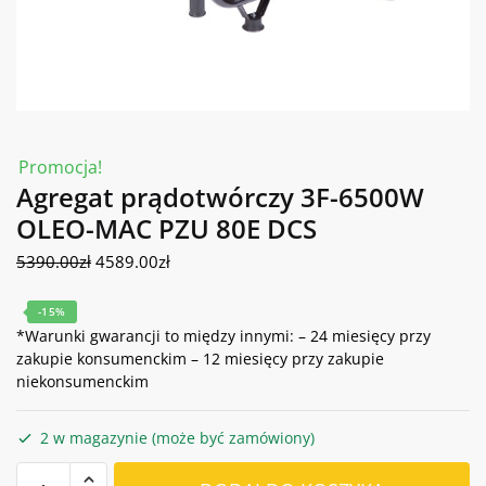
Promocja!
Agregat prądotwórczy 3F-6500W
OLEO-MAC PZU 80E DCS
Pierwotna
Aktualna
5390.00
zł
4589.00
zł
cena
cena
wynosiła:
wynosi:
-15%
5390.00zł.
4589.00zł.
*Warunki gwarancji to między innymi: – 24 miesięcy przy
zakupie konsumenckim – 12 miesięcy przy zakupie
niekonsumenckim
2 w magazynie (może być zamówiony)
ilość