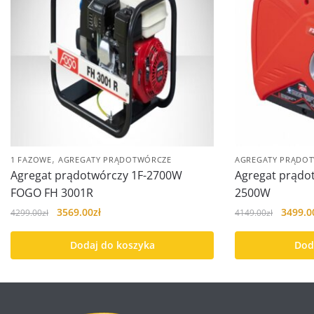
,
1 FAZOWE
AGREGATY PRĄDOTWÓRCZE
AGREGATY PRĄDO
Agregat prądotwórczy 1F-2700W
Agregat prądo
FOGO FH 3001R
2500W
Pierwotna
Aktualna
Pierwo
3569.00
zł
3499.0
4299.00
zł
4149.00
zł
cena
cena
cena
wynosiła:
wynosi:
wynosi
Dodaj do koszyka
Dod
4299.00zł.
3569.00zł.
4149.00