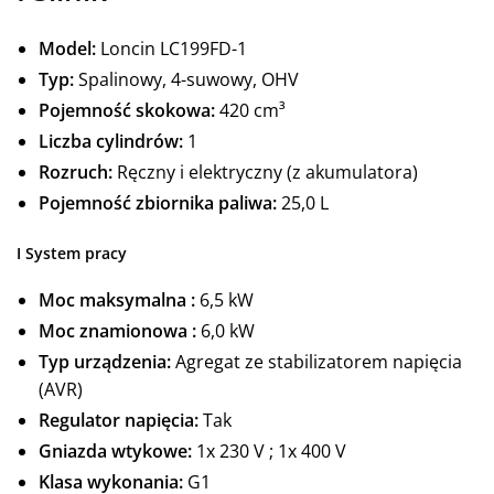
Model:
Loncin LC199FD-1
Typ:
Spalinowy, 4-suwowy, OHV
Pojemność skokowa:
420 cm³
Liczba cylindrów:
1
Rozruch:
Ręczny i elektryczny (z akumulatora)
Pojemność zbiornika paliwa:
25,0 L
I
System pracy
Moc maksymalna :
6,5 kW
Moc znamionowa :
6,0 kW
Typ urządzenia:
Agregat ze stabilizatorem napięcia
(AVR)
Regulator napięcia:
Tak
Gniazda wtykowe:
1x 230 V ; 1x 400 V
Klasa wykonania:
G1