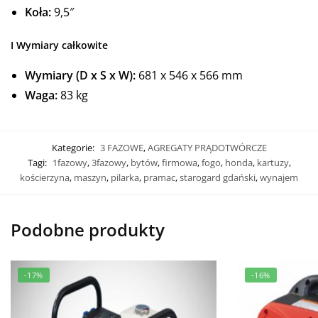
Koła:
9,5″
I
Wymiary całkowite
Wymiary (D x S x W):
681 x 546 x 566 mm
Waga:
83 kg
Kategorie:
3 FAZOWE
,
AGREGATY PRĄDOTWÓRCZE
Tagi:
1fazowy
,
3fazowy
,
bytów
,
firmowa
,
fogo
,
honda
,
kartuzy
,
kościerzyna
,
maszyn
,
pilarka
,
pramac
,
starogard gdański
,
wynajem
Podobne produkty
-17%
-16%