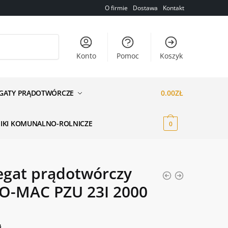
O firmie
Dostawa
Kontakt
Konto
Pomoc
Koszyk
GATY PRĄDOTWÓRCZE
0.00
ZŁ
NIKI KOMUNALNO-ROLNICZE
0
egat prądotwórczy
O-MAC PZU 23I 2000
ł