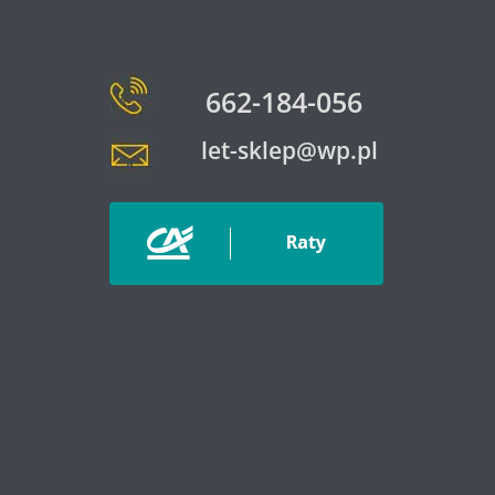
662-184-056
let-sklep@wp.pl