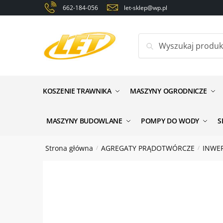
Skip
Skip
662-184-056
let-sklep@wp.pl
to
to
navigation
content
Szukaj:
Zapyt
Nazwa
*
KOSZENIE TRAWNIKA
MASZYNY OGRODNICZE
Email
*
MASZYNY BUDOWLANE
POMPY DO WODY
S
Strona główna
AGREGATY PRĄDOTWÓRCZE
INWE
/
/
Wiadomo