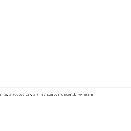
larka
,
prądotwórczy
,
pramac
,
starogard gdański
,
wynajem