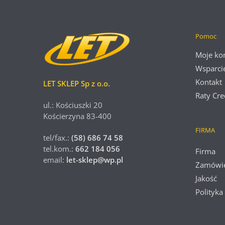
Pomoc
Moje ko
Wsparci
Kontakt
LET SKLEP Sp z o.o.
Raty Cre
ul.: Kościuszki 20
Kościerzyna 83-400
FIRMA
tel/fax.:
(58) 686 74 58
tel.kom.:
662 184 056
Firma
email:
let-sklep@wp.pl
Zamówi
Jakość
Polityka