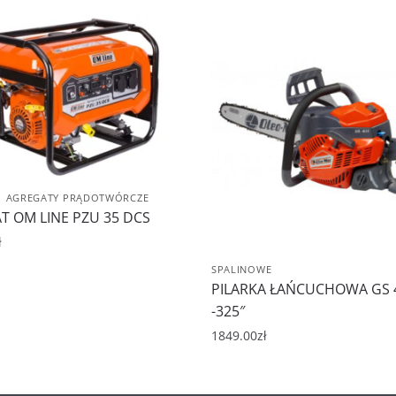
,
AGREGATY PRĄDOTWÓRCZE
T OM LINE PZU 35 DCS
ł
SPALINOWE
PILARKA ŁAŃCUCHOWA GS 
-325″
1849.00
zł