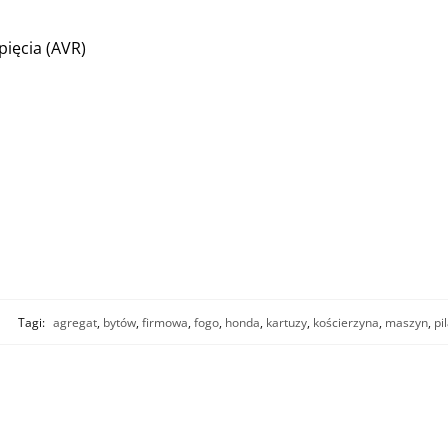
pięcia (AVR)
Tagi:
agregat
,
bytów
,
firmowa
,
fogo
,
honda
,
kartuzy
,
kościerzyna
,
maszyn
,
pi