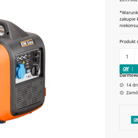
*Warunki
zakupie 
niekons
Produkt 
ilość
Agregat
prądotwó
OLEO-
Darmowa
MAC
14 dn
PZU
23I
Zamów
2000
W