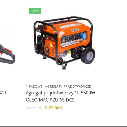
-15%
,
1 FAZOWE
AGREGATY PRĄDOTWÓRCZE
411
Agregat prądotwórczy 1F-5500W
OLEO-MAC PZU 65 DCS
Pierwotna
Aktualna
3139.00
zł
3690.00
zł
cena
cena
wynosiła:
wynosi:
3690.00zł.
3139.00zł.