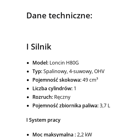
Dane techniczne:
I Silnik
Model:
Loncin H80G
Typ:
Spalinowy, 4-suwowy, OHV
Pojemność skokowa:
49 cm³
Liczba cylindrów:
1
Rozruch:
Ręczny
Pojemność zbiornika paliwa:
3,7 L
I
System pracy
Moc maksymalna :
2,2 kW