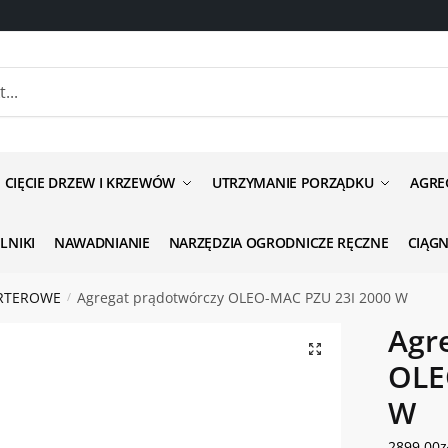
anie odnośnie produktu
CIĘCIE DRZEW I KRZEWÓW
UTRZYMANIE PORZĄDKU
AGRE
ILNIKI
NAWADNIANIE
NARZĘDZIA OGRODNICZE RĘCZNE
CIĄG
RTEROWE
Agregat prądotwórczy OLEO-MAC PZU 23I 2000 W
/
ść
*
Agr
OLE
W
2899.00
z