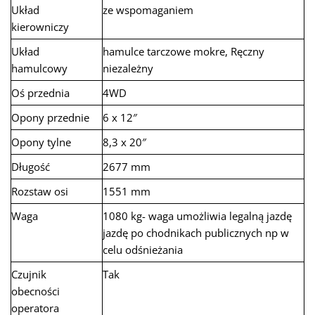
Układ
ze wspomaganiem
kierowniczy
Układ
hamulce tarczowe mokre, Ręczny
hamulcowy
niezależny
Oś przednia
4WD
Opony przednie
6 x 12″
Opony tylne
8,3 x 20″
Długość
2677 mm
Rozstaw osi
1551 mm
Waga
1080 kg- waga umożliwia legalną jazdę
jazdę po chodnikach publicznych np w
celu odśnieżania
Czujnik
Tak
obecności
operatora