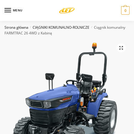
Skip
Skip
to
to
MENU
0
Nazwa
*
navigation
content
Strona główna
CIĄGNIKI KOMUNALNO-ROLNICZE
Ciągnik komunalny
/
/
FARMTRAC 26 4WD z Kabiną
Email
*
Wiadomość
*
Wyślij