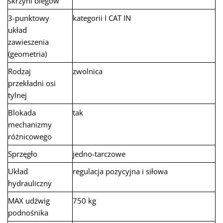
skrzyni biegów
3-punktowy
kategorii I CAT IN
układ
zawieszenia
(geometria)
Rodzaj
zwolnica
przekładni osi
tylnej
Blokada
tak
mechanizmy
różnicowego
Sprzęgło
jedno-tarczowe
Układ
regulacja pozycyjna i siłowa
hydrauliczny
MAX udźwig
750 kg
podnośnika