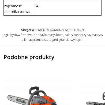
Pojemność
24L
zbiornika paliwa
Kategoria:
CIĄGNIKI KOMUNALNO-ROLNICZE
Tagi:
bytów
,
firmowa
,
honda
,
kartuzy
,
komunalne
,
kościerzyna
,
maszyn
,
pilarka
,
pramac
,
starogard gdański
,
wynajem
Podobne produkty