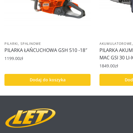
,
PILARKI
SPALINOWE
AKUMULATOROWE
PILARKA ŁAŃCUCHOWA GSH 510 -18″
PILARKA AKU
MAC GSI 30 LI
1199.00
zł
1849.00
zł
Dodaj do koszyka
Dod