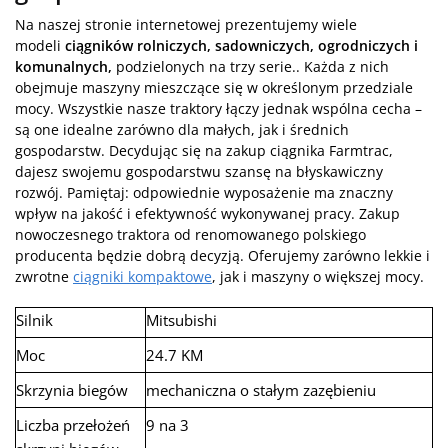
Na naszej stronie internetowej prezentujemy wiele
modeli
ciągników rolniczych, sadowniczych, ogrodniczych i
komunalnych,
podzielonych na trzy serie.. Każda z nich
obejmuje maszyny mieszczące się w określonym przedziale
mocy. Wszystkie nasze traktory łączy jednak wspólna cecha –
są one idealne zarówno dla małych, jak i średnich
gospodarstw. Decydując się na zakup ciągnika Farmtrac,
dajesz swojemu gospodarstwu szansę na błyskawiczny
rozwój. Pamiętaj: odpowiednie wyposażenie ma znaczny
wpływ na jakość i efektywność wykonywanej pracy. Zakup
nowoczesnego traktora od renomowanego polskiego
producenta będzie dobrą decyzją. Oferujemy zarówno lekkie i
zwrotne
ciągniki kompaktowe
, jak i maszyny o większej mocy.
Silnik
Mitsubishi
Moc
24.7 KM
Skrzynia biegów
mechaniczna o stałym zazębieniu
Liczba przełożeń
9 na 3