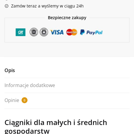
4WD
Zamów teraz a wyślemy w ciągu 24h
z
Kabiną
Bezpieczne zakupy
Opis
Informacje dodatkowe
Opinie
0
Ciągniki dla małych i średnich
gospodarstw