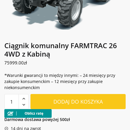
Ciągnik komunalny FARMTRAC 26
4WD z Kabiną
75999.00
zł
*Warunki gwarancji to między innymi: – 24 miesięcy przy
zakupie konsumenckim – 12 miesięcy przy zakupie
niekonsumenckim
ilość
DODAJ DO KOSZYKA
Ciągnik
komunalny
FARMTRAC
Darmowa dostawa powyżej 500zł
26
14 dni na zwrot