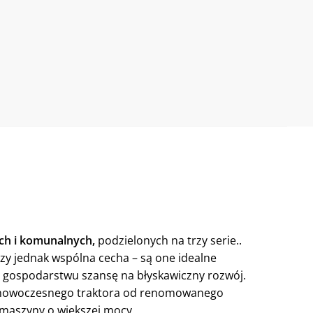
ch i komunalnych,
podzielonych na trzy serie..
zy jednak wspólna cecha – są one idealne
u gospodarstwu szansę na błyskawiczny rozwój.
p nowoczesnego traktora od renomowanego
 i maszyny o większej mocy.