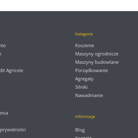
wynosiła:
wynosi:
2299.00zł.
1899.00zł.
Kategorie
nto
Koszenie
e
Maszyny ogrodnicze
Maszyny budowlane
dit Agricole
Porządkowanie
Agregaty
Silniki
Nawadnianie
enia
Informacje
 prywatności
Blog
Kontakt