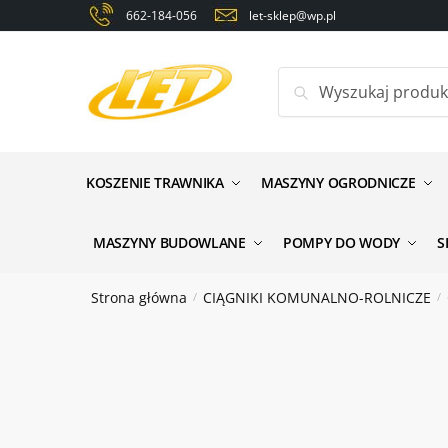
Skip
Skip
662-184-056
let-sklep@wp.pl
to
to
navigation
content
Szukaj:
Zapyt
Nazwa
*
KOSZENIE TRAWNIKA
MASZYNY OGRODNICZE
Email
*
MASZYNY BUDOWLANE
POMPY DO WODY
S
Strona główna
CIĄGNIKI KOMUNALNO-ROLNICZE
/
/
Wiadomo