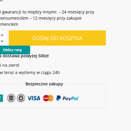
 gwarancji to między innymi: – 24 miesięcy przy
konsumenckim – 12 miesięcy przy zakupie
umenckim
DODAJ DO KOSZYKA
ny
AC
 dostawa powyżej 500zł
i na zwrot
 teraz a wyślemy w ciągu 24h
zem
Bezpieczne zakupy