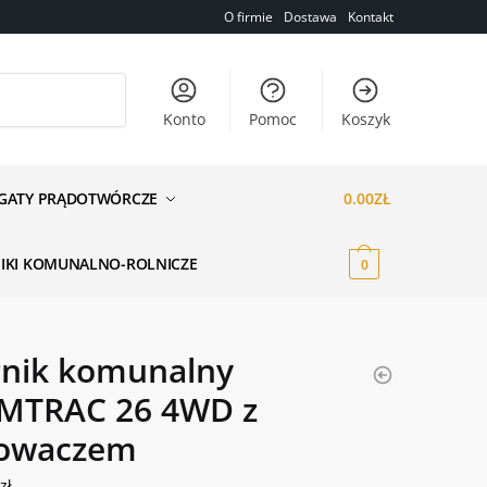
O firmie
Dostawa
Kontakt
Konto
Pomoc
Koszyk
GATY PRĄDOTWÓRCZE
0.00
ZŁ
NIKI KOMUNALNO-ROLNICZE
0
gnik komunalny
MTRAC 26 4WD z
owaczem
0
zł