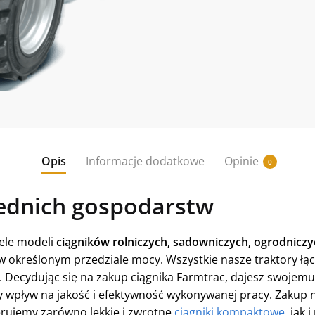
Opis
Informacje dodatkowe
Opinie
0
średnich gospodarstw
ele modeli
ciągników rolniczych, sadowniczych, ogrodniczy
 określonym przedziale mocy. Wszystkie nasze traktory łąc
. Decydując się na zakup ciągnika Farmtrac, dajesz swojem
y wpływ na jakość i efektywność wykonywanej pracy. Zaku
erujemy zarówno lekkie i zwrotne
ciągniki kompaktowe
, jak