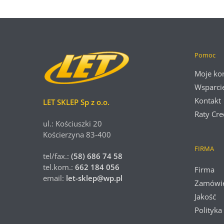
Pomoc
Moje ko
Wsparci
Kontakt
LET SKLEP Sp z o.o.
Raty Cre
ul.: Kościuszki 20
Kościerzyna 83-400
FIRMA
tel/fax.:
(58) 686 74 58
tel.kom.:
662 184 056
Firma
email:
let-sklep@wp.pl
Zamówi
Jakość
Polityka