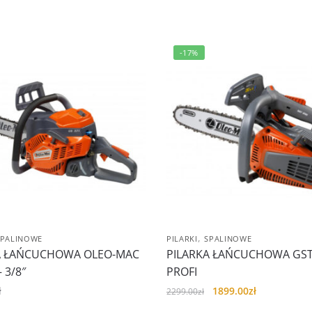
-17%
,
SPALINOWE
PILARKI
SPALINOWE
A ŁAŃCUCHOWA OLEO-MAC
PILARKA ŁAŃCUCHOWA GST
 3/8″
PROFI
Pierwotna
Aktualna
ł
1899.00
zł
2299.00
zł
cena
cena