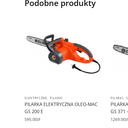
Podobne produkty
,
,
ELEKTRYCZNE
PILARKI
PILARKI
PILARKA ELEKTRYCZNA OLEO-MAC
PILARK
GS 200 E
GS 371 –
595.00
zł
1269.00
z