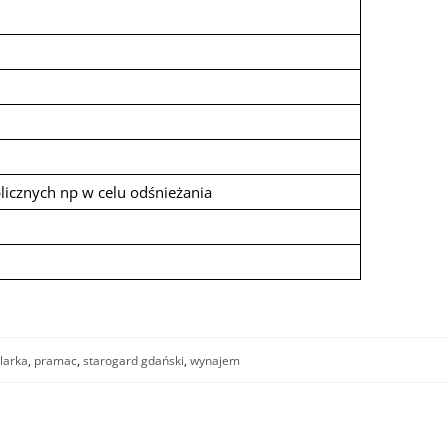
licznych np w celu odśnieżania
ilarka
,
pramac
,
starogard gdański
,
wynajem