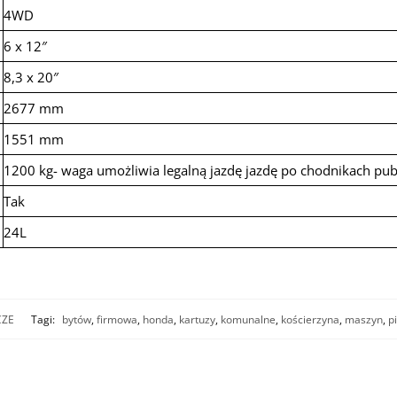
4WD
6 x 12″
8,3 x 20″
2677 mm
1551 mm
1200 kg- waga umożliwia legalną jazdę jazdę po chodnikach pub
Tak
24L
CZE
Tagi:
bytów
,
firmowa
,
honda
,
kartuzy
,
komunalne
,
kościerzyna
,
maszyn
,
p