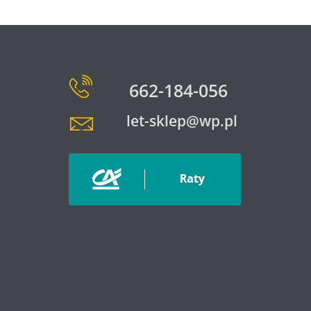
662-184-056
let-sklep@wp.pl