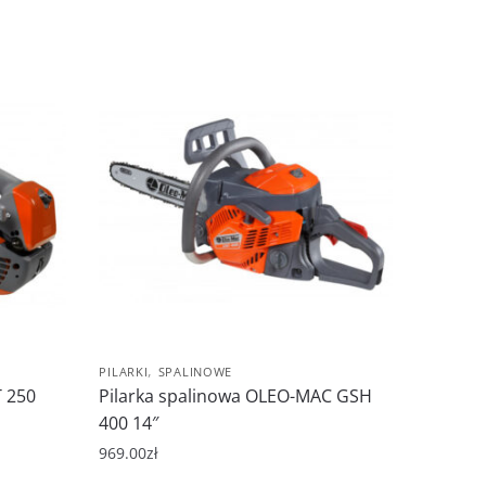
,
PILARKI
SPALINOWE
 250
Pilarka spalinowa OLEO-MAC GSH
400 14″
969.00
zł