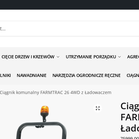
anie odnośnie produktu
CIĘCIE DRZEW I KRZEWÓW
UTRZYMANIE PORZĄDKU
AGRE
ILNIKI
NAWADNIANIE
NARZĘDZIA OGRODNICZE RĘCZNE
CIĄG
Ciągnik komunalny FARMTRAC 26 4WD z Ładowaczem
ść
*
Cią
FAR
Ład
75999.0