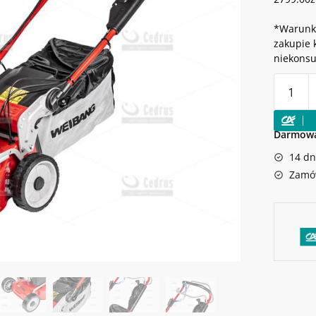
*Warunki
zakupie 
niekons
ilość
KOSIARK
SPALIN
Weibang
Darmowa
WB456S
14 dn
VE
3IN1
Zamów