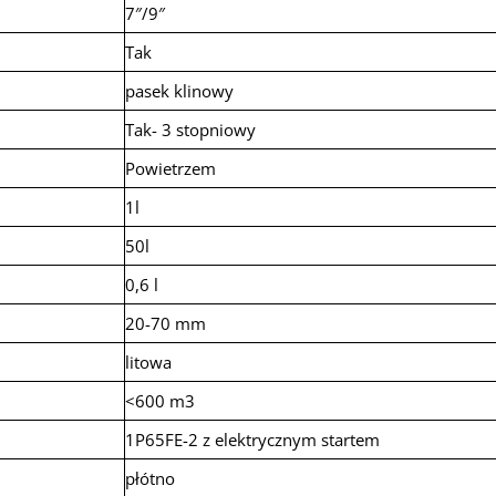
7″/9″
Tak
pasek klinowy
Tak- 3 stopniowy
Powietrzem
1l
50l
0,6 l
20-70 mm
litowa
<600 m3
1P65FE-2 z elektrycznym startem
płótno