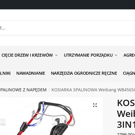
anie odnośnie produktu
CIĘCIE DRZEW I KRZEWÓW
UTRZYMANIE PORZĄDKU
AGRE
ILNIKI
NAWADNIANIE
NARZĘDZIA OGRODNICZE RĘCZNE
CIĄG
SPALINOWE Z NAPĘDEM
KOSIARKA SPALINOWA Weibang WB456SC
/
ść
*
KOS
Wei
3IN
2799.00
z