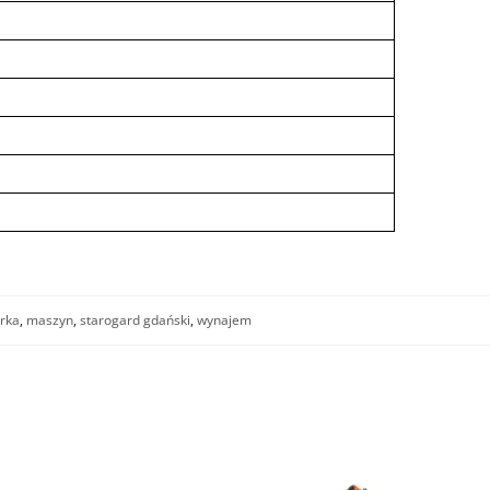
arka
,
maszyn
,
starogard gdański
,
wynajem