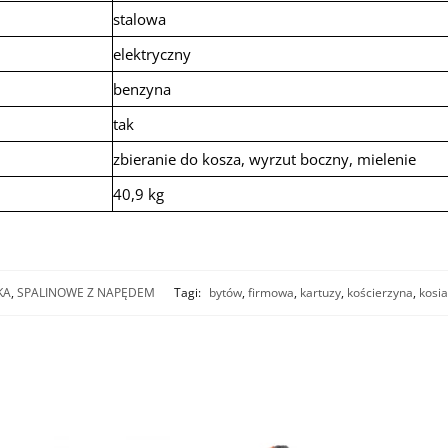
stalowa
elektryczny
benzyna
tak
zbieranie do kosza, wyrzut boczny, mielenie
40,9 kg
KA
,
SPALINOWE Z NAPĘDEM
Tagi:
bytów
,
firmowa
,
kartuzy
,
kościerzyna
,
kosi