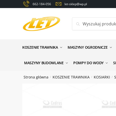
Skip
Skip
662-184-056
let-sklep@wp.pl
to
to
navigation
content
Szukaj:
Zapyt
Nazwa
*
KOSZENIE TRAWNIKA
MASZYNY OGRODNICZE
Email
*
MASZYNY BUDOWLANE
POMPY DO WODY
S
Strona główna
KOSZENIE TRAWNIKA
KOSIARKI
/
/
/
Wiadomo