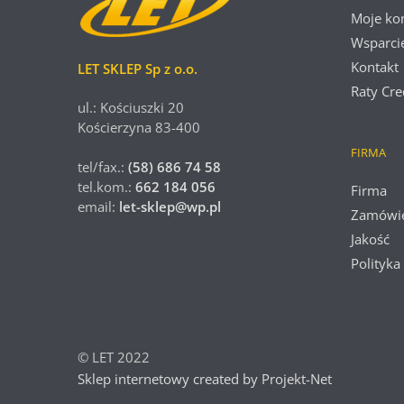
Moje ko
Wsparci
Kontakt
LET SKLEP Sp z o.o.
Raty Cre
ul.: Kościuszki 20
Kościerzyna 83-400
FIRMA
tel/fax.:
(58) 686 74 58
tel.kom.:
662 184 056
Firma
email:
let-sklep@wp.pl
Zamówi
Jakość
Polityka
© LET 2022
Sklep internetowy created by Projekt-Net