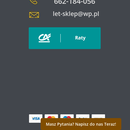
662-184-056
let-sklep@wp.pl
Masz Pytania? Napisz do nas Teraz!