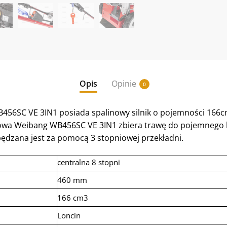
Opis
Opinie
0
456SC VE 3IN1 posiada spalinowy silnik o pojemności 166c
nowa Weibang WB456SC VE 3IN1 zbiera trawę do pojemnego ko
pędzana jest za pomocą 3 stopniowej przekładni.
centralna 8 stopni
460 mm
166 cm3
Loncin