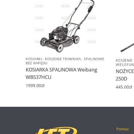
,
,
KOSIARKI
KOSZENIE TRAWNIKA
SPALINOWE
KOSZENIE
BEZ NAPĘDU
WIELOFUN
KOSIARKA SPALINOWA Weibang
NOŻYCE
WB537HCU
250D
1999.00
zł
445.00
zł
Pomoc