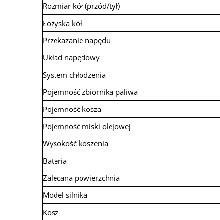
Rozmiar kół (przód/tył)
Łożyska kół
Przekazanie napędu
Układ napędowy
System chłodzenia
Pojemność zbiornika paliwa
Pojemność kosza
Pojemność miski olejowej
Wysokość koszenia
Bateria
Zalecana powierzchnia
Model silnika
Kosz