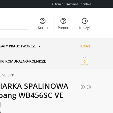
O firmie
Dostawa
Kontakt
Konto
Pomoc
Koszyk
GATY PRĄDOTWÓRCZE
0.00
ZŁ
NIKI KOMUNALNO-ROLNICZE
0
 VE 3IN1
IARKA SPALINOWA
bang WB456SC VE
1
ł