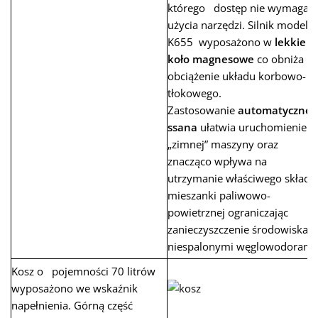
którego dostęp nie wymaga
użycia narzędzi. Silnik model
K655 wyposażono w
lekkie
koło magnesowe
co obniża
obciążenie układu korbowo-
tłokowego.
Zastosowanie
automatyczneg
ssana
ułatwia uruchomienie
„zimnej” maszyny oraz
znacząco wpływa na
utrzymanie właściwego składu
mieszanki paliwowo-
powietrznej ograniczając
zanieczyszczenie środowiska
niespalonymi węglowodorami
Kosz o pojemności 70 litrów
wyposażono we wskaźnik
napełnienia. Górną część