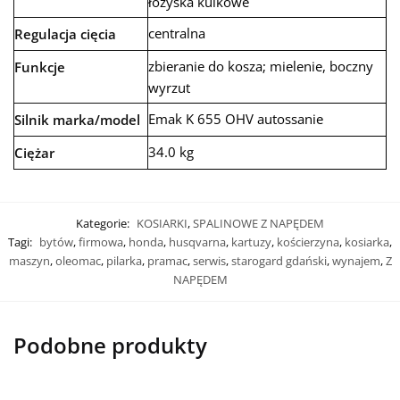
łożyska kulkowe
centralna
Regulacja cięcia
zbieranie do kosza; mielenie, boczny
Funkcje
wyrzut
Emak K 655 OHV autossanie
Silnik marka/model
34.0 kg
Ciężar
Kategorie:
KOSIARKI
,
SPALINOWE Z NAPĘDEM
Tagi:
bytów
,
firmowa
,
honda
,
husqvarna
,
kartuzy
,
kościerzyna
,
kosiarka
,
maszyn
,
oleomac
,
pilarka
,
pramac
,
serwis
,
starogard gdański
,
wynajem
,
Z
NAPĘDEM
Podobne produkty