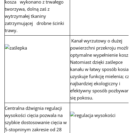
kosza wykonano z trwałego
tworzywa, dolną zaś z
wytrzymałej tkaniny
zatrzymującej drobne ścinki
trawy.
Kanał wyrzutowy o dużej
powierzchni przekroju możliw
optymalne wypełnienie kosza.
Natomiast dzięki zaślepce
kanału w łatwy sposób kosiark
uzyskuje funkcję mielenia; czyl
najbardziej ekologiczny i
efektywny sposób pozbywania
się pokosu.
Centralna dźwignia regulacji
wysokości cięcia pozwala na
szybkie dostosowanie cięcia w
5-stopninym zakresie od 28