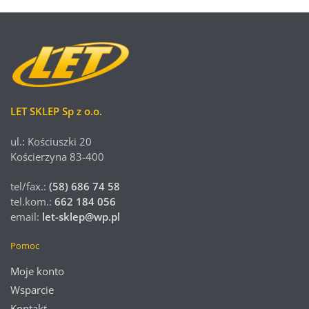
LET SKLEP Sp z o.o.
ul.: Kościuszki 20
Kościerzyna 83-400
tel/fax.:
(58) 686 74 58
tel.kom.:
662 184 056
email:
let-sklep@wp.pl
Pomoc
Moje konto
Wsparcie
Kontakt