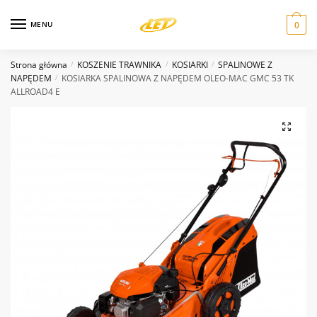
Skip
Skip
to
to
MENU
0
navigation
content
Email
*
Strona główna
KOSZENIE TRAWNIKA
KOSIARKI
SPALINOWE Z
/
/
/
NAPĘDEM
KOSIARKA SPALINOWA Z NAPĘDEM OLEO-MAC GMC 53 TK
/
ALLROAD4 E
Wiadomość
*
Wyślij