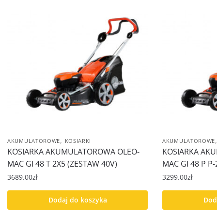
,
AKUMULATOROWE
KOSIARKI
AKUMULATOROWE
KOSIARKA AKUMULATOROWA OLEO-
KOSIARKA AK
MAC GI 48 T 2X5 (ZESTAW 40V)
MAC GI 48 P P
3689.00
zł
3299.00
zł
Dodaj do koszyka
Dod