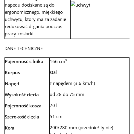
napedu dociskane są do
ergonomicznego, miękkiego
uchwytu, który ma za zadanie
redukować drgania podczas
pracy kosiarki.
DANE TECHNICZNE
Pojemność silnika
166 cm³
stal
Korpus
z napędem (3.6 km/h)
Napęd
od 28 do 75 mm
Wysokość cięcia
70 l
Pojemność kosza
51 cm
Szerokość cięcia
200/280 mm (przednie/ tylnie) –
Koła