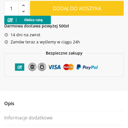
ilość
DODAJ DO KOSZYKA
KOSIARKA
SPALINOWA
Z
Darmowa dostawa powyżej 500zł
NAPĘDEM
14 dni na zwrot
OLEO-
Zamów teraz a wyślemy w ciągu 24h
MAC
GMC
Bezpieczne zakupy
53
TK
ALLROAD4
E
Opis
Informacje dodatkowe