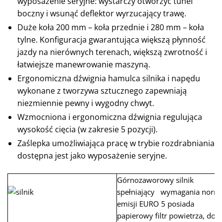
wyposażenie seryjne: wystarczy otworzyć tunel
boczny i wsunąć deflektor wyrzucający trawę.
Duże koła 200 mm – koła przednie i 280 mm – koła
tylne. Konfiguracja gwarantująca większą płynność
jazdy na nierównych terenach, większą zwrotność i
łatwiejsze manewrowanie maszyną.
Ergonomiczna dźwignia hamulca silnika i napędu
wykonane z tworzywa sztucznego zapewniają
niezmiennie pewny i wygodny chwyt.
Wzmocniona i ergonomiczna dźwignia regulująca
wysokość cięcia (w zakresie 5 pozycji).
Zaślepka umożliwiająca pracę w trybie rozdrabniania
dostępna jest jako wyposażenie seryjne.
Górnozaworowy silnik
spełniający wymagania norm
emisji EURO 5 posiada
papierowy filtr powietrza, do