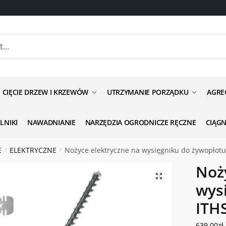
anie odnośnie produktu
CIĘCIE DRZEW I KRZEWÓW
UTRZYMANIE PORZĄDKU
AGRE
ILNIKI
NAWADNIANIE
NARZĘDZIA OGRODNICZE RĘCZNE
CIĄG
E
ELEKTRYCZNE
Nożyce elektryczne na wysięgniku do żywopłotu
/
/
Noż
ść
*
wys
ITH
639.00
zł