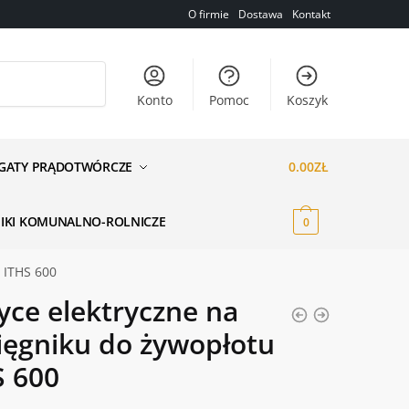
O firmie
Dostawa
Kontakt
Konto
Pomoc
Koszyk
GATY PRĄDOTWÓRCZE
0.00
ZŁ
NIKI KOMUNALNO-ROLNICZE
0
 ITHS 600
yce elektryczne na
ięgniku do żywopłotu
S 600