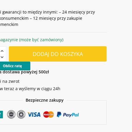
 gwarancji to między innymi: – 24 miesięcy przy
konsumenckim – 12 miesięcy przy zakupie
umenckim
agazynie (może być zamówiony)
DODAJ DO KOSZYKA
zne
 dostawa powyżej 500zł
ku
i na zwrot
u
 teraz a wyślemy w ciągu 24h
Bezpieczne zakupy