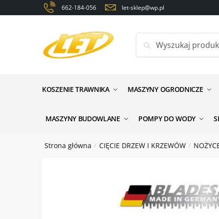
Skip
Skip
662-184-056
let-sklep@wp.pl
to
to
navigation
content
Szukaj:
Zapyt
Nazwa
*
KOSZENIE TRAWNIKA
MASZYNY OGRODNICZE
MASZYNY BUDOWLANE
POMPY DO WODY
S
Email
*
Strona główna
CIĘCIE DRZEW I KRZEWÓW
NOŻYC
/
/
Wiadomo