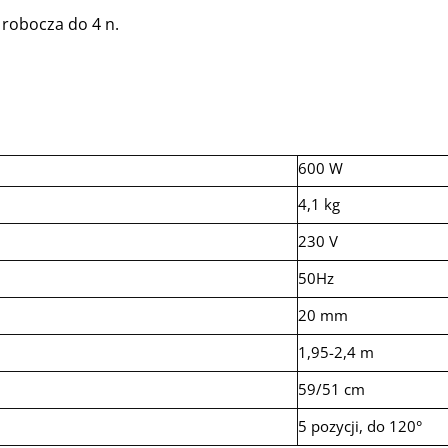
 robocza do 4 n.
600 W
4,1 kg
230 V
50Hz
20 mm
1,95-2,4 m
59/51 cm
5 pozycji, do 120°