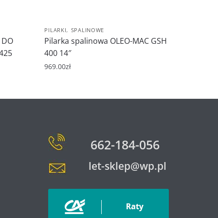
,
PILARKI
SPALINOWE
 DO
Pilarka spalinowa OLEO-MAC GSH
425
400 14″
969.00
zł
662-184-056
let-sklep@wp.pl