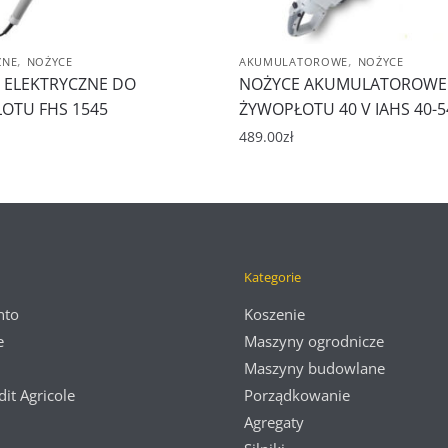
,
,
ZNE
NOŻYCE
AKUMULATOROWE
NOŻYCE
 ELEKTRYCZNE DO
NOŻYCE AKUMULATOROWE
OTU FHS 1545
ŻYWOPŁOTU 40 V IAHS 40-5
489.00
zł
Kategorie
nto
Koszenie
e
Maszyny ogrodnicze
Maszyny budowlane
dit Agricole
Porządkowanie
Agregaty