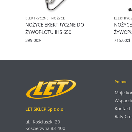
,
ELEKTRYCZNE
NOŻYCE
ELEKTRYC
NOŻYCE EKEKTRYCZNE DO
NOŻYCE
ŻYWOPŁOTU IHS 650
ŻYWOPŁ
399.00
zł
715.00
zł
Pomoc
Moje ko
Wsparci
Kontakt
LET SKLEP Sp z o.o.
Raty Cre
ul.: Kościuszki 20
Kościerzyna 83-400