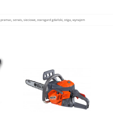
,
pramac
,
serwis
,
sieciowe
,
starogard gdański
,
stiga
,
wynajem