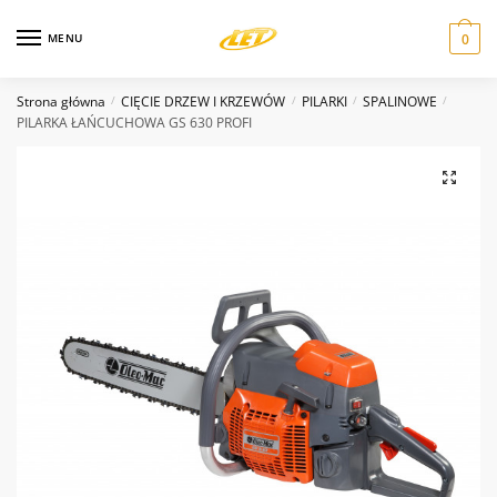
Skip
Skip
Nazwa
*
to
to
MENU
0
navigation
content
Strona główna
CIĘCIE DRZEW I KRZEWÓW
PILARKI
SPALINOWE
/
/
/
/
Email
*
PILARKA ŁAŃCUCHOWA GS 630 PROFI
Wiadomość
*
Wyślij