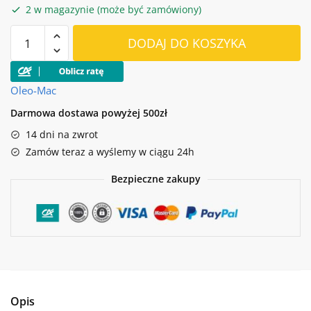
2 w magazynie (może być zamówiony)
ilość
DODAJ DO KOSZYKA
PILARKA
ŁAŃCUCHOWA
GS
Oleo-Mac
630
Darmowa dostawa powyżej 500zł
PROFI
14 dni na zwrot
Zamów teraz a wyślemy w ciągu 24h
Bezpieczne zakupy
Opis