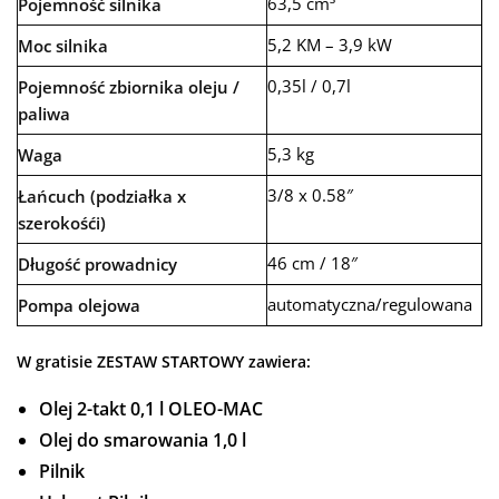
63,5 cm³
Pojemność silnika
5,2 KM – 3,9 kW
Moc silnika
0,35l / 0,7l
Pojemność zbiornika oleju /
paliwa
5,3 kg
Waga
3/8 x 0.58″
Łańcuch (podziałka x
szerokośći)
46 cm / 18″
Długość prowadnicy
automatyczna/regulowana
Pompa olejowa
W gratisie ZESTAW STARTOWY zawiera:
Olej 2-takt 0,1 l OLEO-MAC
Olej do smarowania 1,0 l
Pilnik