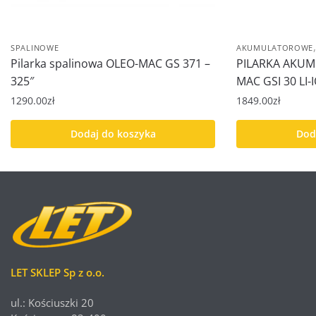
SPALINOWE
AKUMULATOROWE
Pilarka spalinowa OLEO-MAC GS 371 –
PILARKA AKU
325″
MAC GSI 30 LI
1290.00
zł
1849.00
zł
Dodaj do koszyka
Dod
LET SKLEP Sp z o.o.
ul.: Kościuszki 20