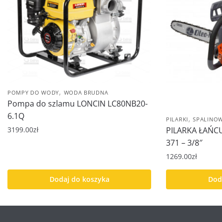
,
POMPY DO WODY
WODA BRUDNA
Pompa do szlamu LONCIN LC80NB20-
6.1Q
,
PILARKI
SPALINO
PILARKA ŁAŃ
3199.00
zł
371 – 3/8″
1269.00
zł
Dodaj do koszyka
Dod