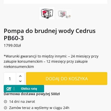
Wyślij
Pompa do brudnej wody Cedrus
PB60-3
1799.00
zł
*Warunki gwarancji to między innymi: – 24 miesięcy przy
zakupie konsumenckim – 12 miesięcy przy zakupie
niekonsumenckim
ilość
DODAJ DO KOSZYKA
Pompa
do
brudnej
Darmowa dostawa powyżej 500zł
wody
14 dni na zwrot
Cedrus
Zamów teraz a wyślemy w ciągu 24h
PB60-