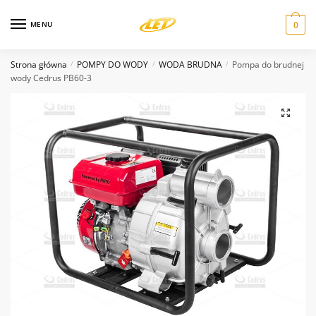
Skip
Skip
Zapytanie odnośnie produktu
to
to
MENU
0
navigation
content
Nazwa
*
Strona główna
POMPY DO WODY
WODA BRUDNA
Pompa do brudnej
/
/
/
wody Cedrus PB60-3
Email
*
Wiadomość
*