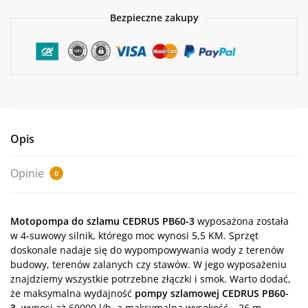
3
Bezpieczne zakupy
Opis
Opinie
0
Motopompa do szlamu CEDRUS PB60-3
wyposażona została
w 4-suwowy silnik, którego moc wynosi 5,5 KM. Sprzęt
doskonale nadaje się do wypompowywania wody z terenów
budowy, terenów zalanych czy stawów. W jego wyposażeniu
znajdziemy wszystkie potrzebne złączki i smok. Warto dodać,
że maksymalna wydajność
pompy szlamowej CEDRUS PB60-
3
wynosi aż 60000 l/h, a maksymalna wysokość – 26 m.