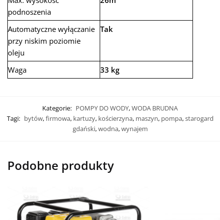
Max. wysokość
26m
podnoszenia
Automatyczne wyłączanie
Tak
przy niskim poziomie
oleju
Waga
33 kg
Kategorie:
POMPY DO WODY
,
WODA BRUDNA
Tagi:
bytów
,
firmowa
,
kartuzy
,
kościerzyna
,
maszyn
,
pompa
,
starogard
gdański
,
wodna
,
wynajem
Podobne produkty