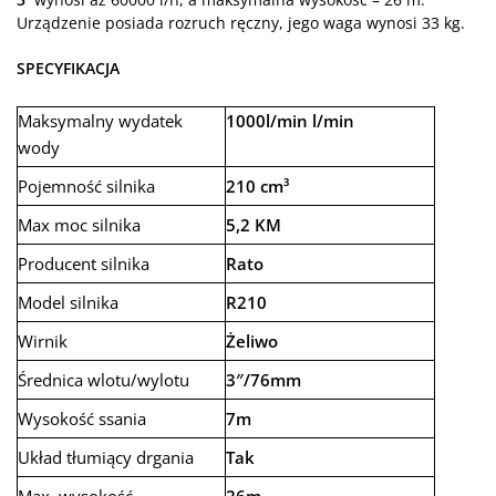
Urządzenie posiada rozruch ręczny, jego waga wynosi 33 kg.
SPECYFIKACJA
Maksymalny wydatek
1000l/min l/min
wody
Pojemność silnika
210 cm³
Max moc silnika
5,2 KM
Producent silnika
Rato
Model silnika
R210
Wirnik
Żeliwo
Średnica wlotu/wylotu
3″/76mm
Wysokość ssania
7m
Układ tłumiący drgania
Tak