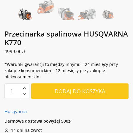
Przecinarka spalinowa HUSQVARNA
K770
4999.00
zł
*Warunki gwarancji to między innymi: – 24 miesięcy przy
zakupie konsumenckim – 12 miesięcy przy zakupie
niekonsumenckim
ilość
DODAJ DO KOSZYKA
Przecinarka
spalinowa
HUSQVARNA
Husqvarna
K770
Darmowa dostawa powyżej 500zł
14 dni na zwrot