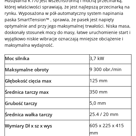
Husqvarna K 770 jest wszechstronną i mocną przecinarką,
której właściwości sprawiają, że jest najlepszą przecinarką na
rynku. Wyposażona w pół-automatyczny system napinania
paska SmartTension™ , sprawia, że pasek jest napięty
optymalnie and przy jego maksymalnej trwałości. Niska masa,
doskonały stosunek mocy do masy, łatwe uruchomienie start i
wyjątkowo niskie wibracje oznaczają mniejsze obciążenie i
maksymalna wydajność.
Moc silnika
3,7 kW
9 300 obr./min
Maksymalne obroty
125 mm
Głębokość cięcia max
350 mm
Średnica tarczy max
5,0 mm
Grubość tarczy
25.4 / 20 mm
Średnica wałka tarczy
605 x 225 x 415
Wymiary Dł x sz x wys
mm