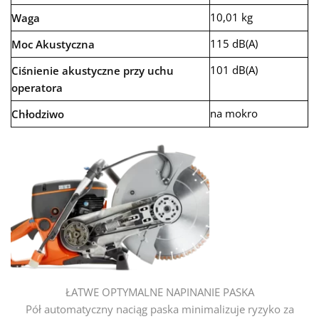
10,01 kg
Waga
115 dB(A)
Moc Akustyczna
101 dB(A)
Ciśnienie akustyczne przy uchu
operatora
na mokro
Chłodziwo
ŁATWE OPTYMALNE NAPINANIE PASKA
Pół automatyczny naciąg paska minimalizuje ryzyko za