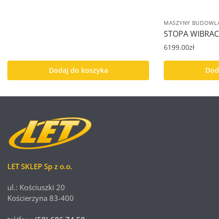
MASZYNY BUDOWL
STOPA WIBRAC
6199.00
zł
Dodaj do koszyka
Dod
LET SKLEP Sp z o.o.
ul.: Kościuszki 20
Kościerzyna 83-400