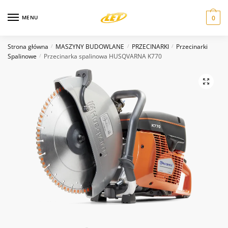
Skip
Skip
to
to
MENU
0
navigation
content
Wiadomość
*
Strona główna
MASZYNY BUDOWLANE
PRZECINARKI
Przecinarki
/
/
/
Spalinowe
Przecinarka spalinowa HUSQVARNA K770
/
Wyślij