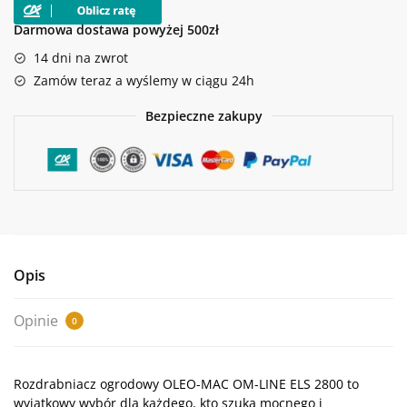
DO
GAŁĘZI
Darmowa dostawa powyżej 500zł
ELS2800
14 dni na zwrot
Zamów teraz a wyślemy w ciągu 24h
Bezpieczne zakupy
Opis
Opinie
0
Rozdrabniacz ogrodowy OLEO-MAC OM-LINE ELS 2800
to
wyjątkowy wybór dla każdego, kto szuka mocnego i