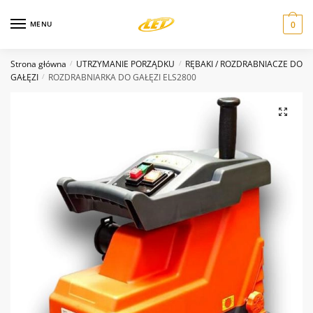
Skip
Skip
Zapytanie odnośnie produktu
to
to
MENU
0
navigation
content
Nazwa
*
Strona główna
UTRZYMANIE PORZĄDKU
RĘBAKI / ROZDRABNIACZE DO
/
/
GAŁĘZI
ROZDRABNIARKA DO GAŁĘZI ELS2800
/
Email
*
Wiadomość
*