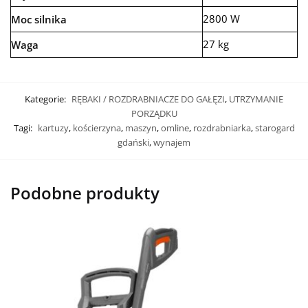
2800 W
Moc silnika
27 kg
Waga
Kategorie:
RĘBAKI / ROZDRABNIACZE DO GAŁĘZI
,
UTRZYMANIE
PORZĄDKU
Tagi:
kartuzy
,
kościerzyna
,
maszyn
,
omline
,
rozdrabniarka
,
starogard
gdański
,
wynajem
Podobne produkty