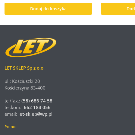
Dodaj do koszyka
Dod
LET SKLEP Sp z o.o.
ul.: Kościuszki 20
Kościerzyna 83-400
tel/fax.:
(58) 686 74 58
tel.kom.:
662 184 056
email:
let-sklep@wp.pl
Pomoc