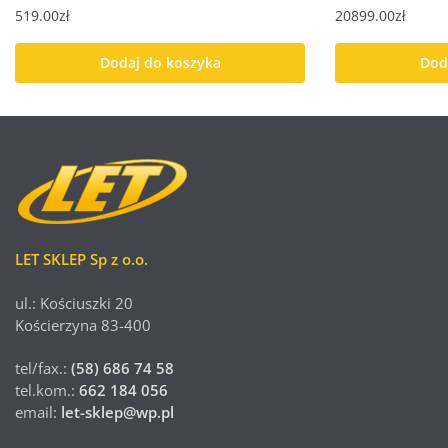
519.00
zł
20899.00
zł
Dodaj do koszyka
Dod
LET SKLEP Sp z o.o.
ul.: Kościuszki 20
Kościerzyna 83-400
tel/fax.:
(58) 686 74 58
tel.kom.:
662 184 056
email:
let-sklep@wp.pl