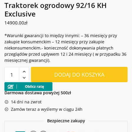
Traktorek ogrodowy 92/16 KH
Exclusive
14900.00
zł
*Warunki gwarancji to między innymi: – 36 miesięcy przy
zakupie konsumenckim – 12 miesięcy przy zakupie
niekonsumenckim.- konieczność dokonywania płatnych
przeglądów przed upływem 12 i 24 miesięcy ( w przypadku 36
miesięcznej gwarancji).
ilość
DODAJ DO KOSZYKA
Traktorek
ogrodowy
92/16
Darmowa dostawa powyżej 500zł
KH
14 dni na zwrot
Exclusive
Zamów teraz a wyślemy w ciągu 24h
Bezpieczne zakupy