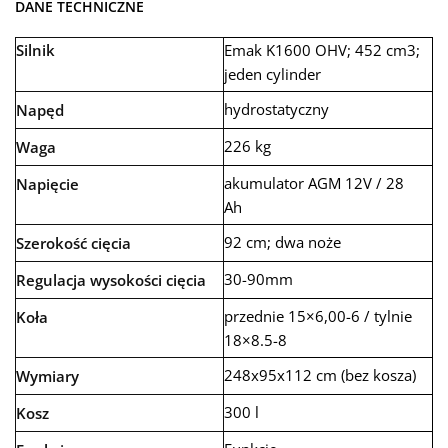
DANE TECHNICZNE
Silnik
Emak K1600 OHV; 452 cm3;
jeden cylinder
hydrostatyczny
Napęd
226 kg
Waga
akumulator AGM 12V / 28
Napięcie
Ah
92 cm; dwa noże
Szerokość cięcia
30-90mm
Regulacja wysokości cięcia
przednie 15×6,00-6 / tylnie
Koła
18×8.5-8
248x95x112 cm (bez kosza)
Wymiary
300 l
Kosz