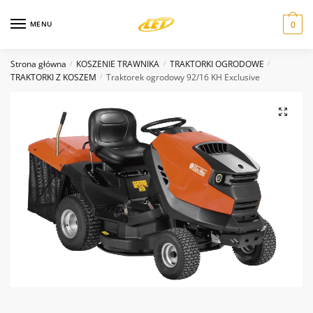
Skip
Skip
Nazwa
*
to
to
MENU
0
navigation
content
Strona główna
KOSZENIE TRAWNIKA
TRAKTORKI OGRODOWE
/
/
/
Email
*
TRAKTORKI Z KOSZEM
Traktorek ogrodowy 92/16 KH Exclusive
/
Wiadomość
*
Wyślij