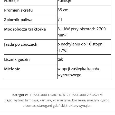
Funkcje
Funkcje
85 cm
Promień skrętu
7 l
Zbiornik paliwa
8,1 kW przy obrotach 2700
Moc robocza traktorka
min-1
o nachyleniu do 10 stopni
Jazda po zboczach
(17%)
tak
Licznik godzin
w opcji zaślepka kanału
Mielenie
wyrzutowego
Kategorie:
TRAKTORKI OGRODOWE
,
TRAKTORKI Z KOSZEM
Tagi:
bytów
,
firmowa
,
kartuzy
,
kościerzyna
,
koszenie
,
maszyn
,
ogród
,
oleomac
,
starogard gdański
,
traktor
,
wynajem