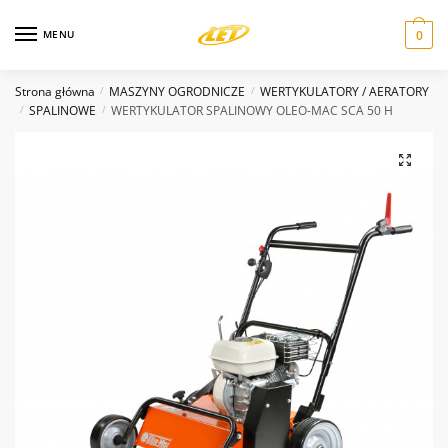
Skip
Skip
Zapytanie odnośnie produktu
to
to
MENU
0
navigation
content
Nazwa
*
Strona główna
MASZYNY OGRODNICZE
WERTYKULATORY / AERATORY
/
/
SPALINOWE
WERTYKULATOR SPALINOWY OLEO-MAC SCA 50 H
/
/
Email
*
Wiadomość
*
Wyślij