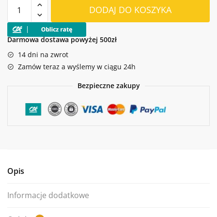
ilość
DODAJ DO KOSZYKA
WERTYKULATOR
SPALINOWY
OLEO-
Darmowa dostawa powyżej 500zł
MAC
14 dni na zwrot
SCA
Zamów teraz a wyślemy w ciągu 24h
50
H
Bezpieczne zakupy
Opis
Informacje dodatkowe