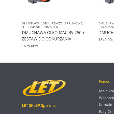
,
,
DMUCHAWY / ODKURZACZE
SPALINOWE
DMUCHAWY
UTRZYMANIE PORZĄDKU
UTRZYMAN
DMUCHAWA OLEO-MAC BV 250 +
DMUCHA
ZESTAW DO ODKURZANIA
1349.00
z
1629.00
zł
Pomoc
Moje ko
Wsparci
Kontakt
LET SKLEP Sp z o.o.
Raty Cre