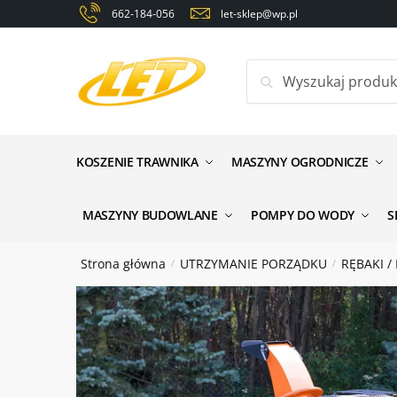
Skip
Skip
662-184-056
let-sklep@wp.pl
to
to
navigation
content
Szukaj:
Zapyt
Nazwa
*
KOSZENIE TRAWNIKA
MASZYNY OGRODNICZE
MASZYNY BUDOWLANE
POMPY DO WODY
S
Email
*
Strona główna
UTRZYMANIE PORZĄDKU
RĘBAKI /
/
/
Wiadomo