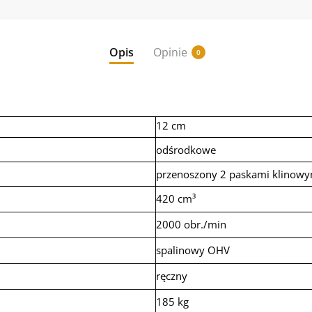
Opis
Opinie
0
12 cm
odśrodkowe
przenoszony 2 paskami klinowy
420 cm³
2000 obr./min
spalinowy OHV
ręczny
185 kg