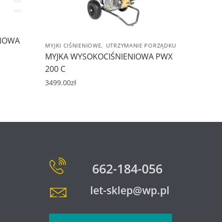
ONOWA
,
MYJKI CIŚNIENIOWE
UTRZYMANIE PORZĄDKU
MYJKA WYSOKOCIŚNIENIOWA PWX
200 C
3499.00
zł
662-184-056
let-sklep@wp.pl