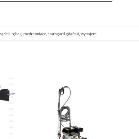
ządek
,
rębak
,
rozdrabniacz
,
starogard gdański
,
wynajem