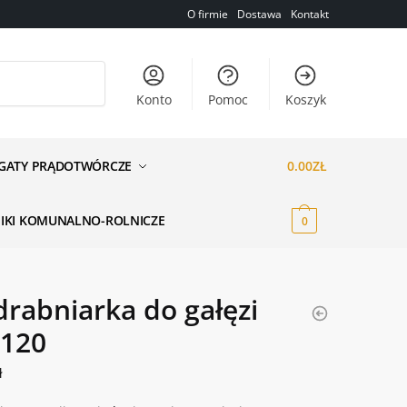
O firmie
Dostawa
Kontakt
Konto
Pomoc
Koszyk
GATY PRĄDOTWÓRCZE
0.00
ZŁ
NIKI KOMUNALNO-ROLNICZE
0
rabniarka do gałęzi
120
ł