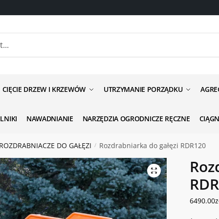
anie odnośnie produktu
CIĘCIE DRZEW I KRZEWÓW
UTRZYMANIE PORZĄDKU
AGRE
ILNIKI
NAWADNIANIE
NARZĘDZIA OGRODNICZE RĘCZNE
CIĄG
 ROZDRABNIACZE DO GAŁĘZI
Rozdrabniarka do gałęzi RDR120
/
Rozd
ść
*
RDR
6490.00
z