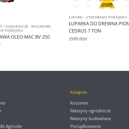
,
ŁUPARKI
UTRZYMANIE PORZĄDKU
ŁUPARKA DO DREWNA PI
,
,
 / ODKURZACZE
SPALINOWE
CEDRUS 7 TON
IE PORZĄDKU
WA OLEO-MAC BV 250
2599.00
zł
ł
Kategorie
nto
Koszenie
e
Maszyny ogrodnicze
Maszyny budowlane
dit Agricole
Porządkowanie